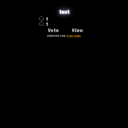
test
t
t
pollcode.com
free polls